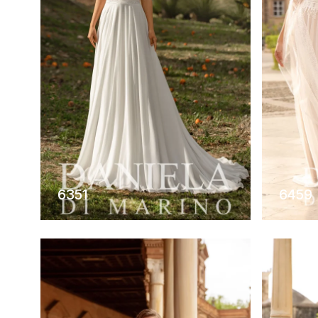
6351
6459