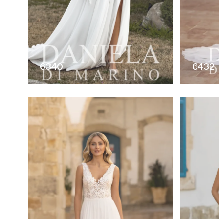
6340
6432