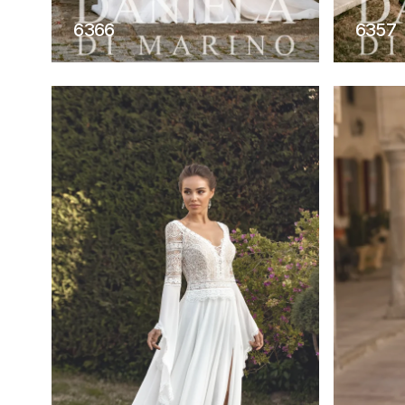
6366
6357