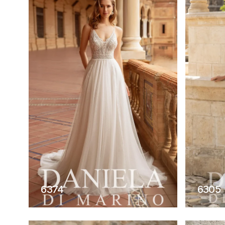
6374
6305